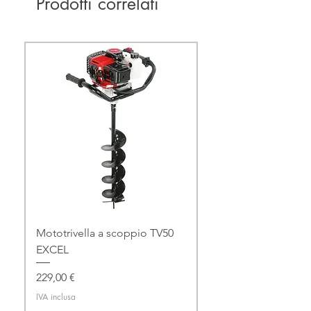
Prodotti correlati
Mototrivella a scoppio TV50
EXCEL
Prezzo
229,00 €
IVA inclusa