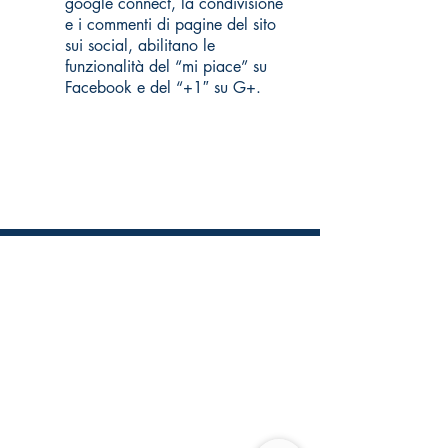
google connect, la condivisione
e i commenti di pagine del sito
sui social, abilitano le
funzionalità del “mi piace” su
Facebook e del “+1″ su G+.
BOSCO EDILIZIA SRL
Via Fornace Nuova 1
Bollengo (TO) 10012, Piemonte, Italia
info@boscoedilizia.com
vendite@boscoedilizia.com
amministrazione@boscoedilizia.com