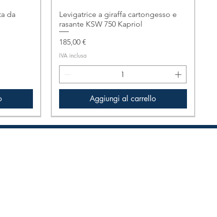
a da
Levigatrice a giraffa cartongesso e
rasante KSW 750 Kapriol
Prezzo
185,00 €
IVA inclusa
o
Aggiungi al carrello
Solo ritiro in negozio!
Informazioni Legali
Privacy Policy
Condizioni di Vendita