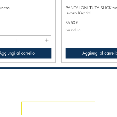
uncas
PANTALONI TUTA SLICK tut
lavoro Kapriol
Prezzo
36,50 €
IVA inclusa
Aggiungi al carrello
Aggiungi al carrell
one
In promozione
Iscriviti alla nostra Newsletter