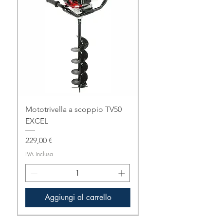
Mototrivella a scoppio TV50
EXCEL
Prezzo
229,00 €
IVA inclusa
Aggiungi al carrello