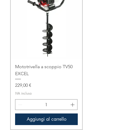
Mototrivella a scoppio TV50
EXCEL
Prezzo
229,00 €
IVA inclusa
Aggiungi al carrello