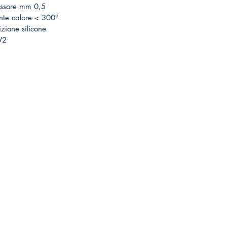
essore mm 0,5
ente calore < 300°
zione silicone
V2