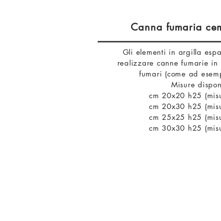
Canna fumaria cem
Gli elementi in argilla es
realizzare canne fumarie in c
fumari (come ad esemp
Misure disponi
cm 20x20 h25 (misu
cm 20x30 h25 (misu
cm 25x25 h25 (misu
cm 30x30 h25 (misu