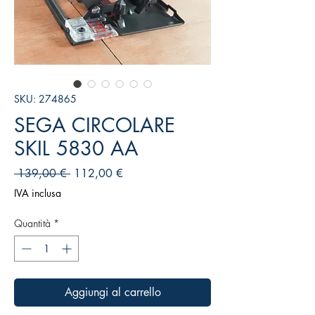
SKU: 274865
SEGA CIRCOLARE
SKIL 5830 AA
Prezzo
Prezzo
 139,00 € 
112,00 €
regolare
scontato
IVA inclusa
Quantità
*
Aggiungi al carrello