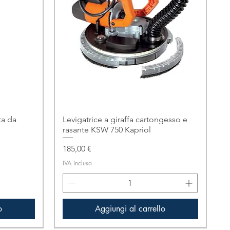
a da
Levigatrice a giraffa cartongesso e
rasante KSW 750 Kapriol
Prezzo
185,00 €
IVA inclusa
o
Aggiungi al carrello