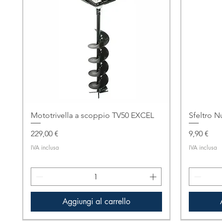
Mototrivella a scoppio TV50 EXCEL
Sfeltro N
Prezzo
Prezzo
229,00 €
9,90 €
IVA inclusa
IVA inclusa
Aggiungi al carrello