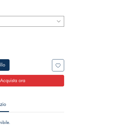
llo
Acquista ora
ozio
ibile.