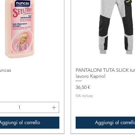
uncas
PANTALONI TUTA SLICK tut
lavoro Kapriol
Prezzo
36,50 €
IVA inclusa
Aggiungi al carrello
Aggiungi al carrell