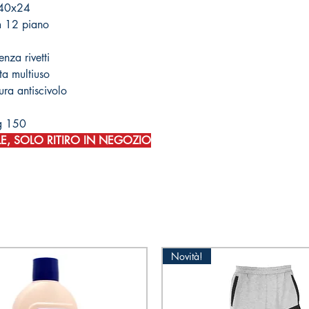
 40x24
m 12 piano
enza rivetti
tta multiuso
ura antiscivolo
g 150
E, SOLO RITIRO IN NEGOZIO
Novità!