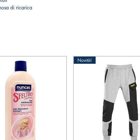
nuti
nosa di ricarica
Novità!