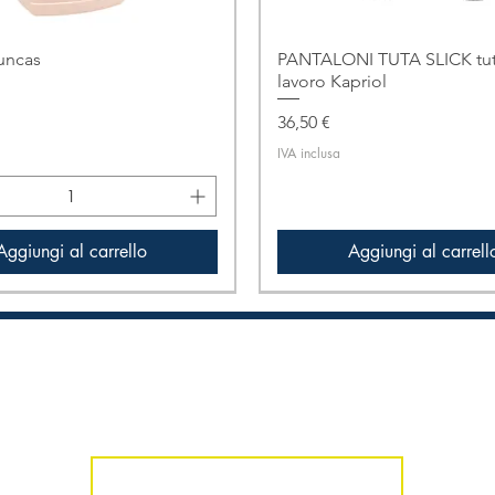
uncas
PANTALONI TUTA SLICK tut
lavoro Kapriol
Prezzo
36,50 €
IVA inclusa
Aggiungi al carrello
Aggiungi al carrell
one
In promozione
Iscriviti alla nostra Newsletter