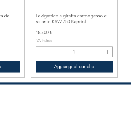
a da
Levigatrice a giraffa cartongesso e
rasante KSW 750 Kapriol
Prezzo
185,00 €
IVA inclusa
o
Aggiungi al carrello
Solo ritiro in negozio!
Informazioni Legali
Privacy Policy