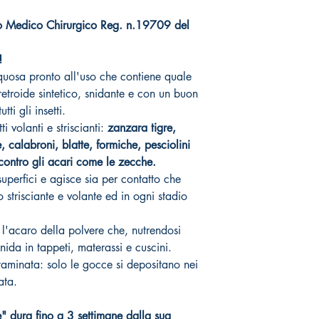
idio Medico Chirurgico Reg. n.19709 del
!
cquosa pronto all'uso che contiene quale
iretroide sintetico, snidante e con un buon
tti gli insetti.
ti volanti e striscianti:
zanzara tigre,
calabroni, blatte, formiche, pesciolini
 contro gli acari come le zecche.
uperfici e agisce sia per contatto che
o strisciante e volante ed in ogni stadio
 l'acaro della polvere che, nutrendosi
nnida in tappeti, materassi e cuscini.
taminata: solo le gocce si depositano nei
ata.
e" dura fino a 3 settimane dalla sua