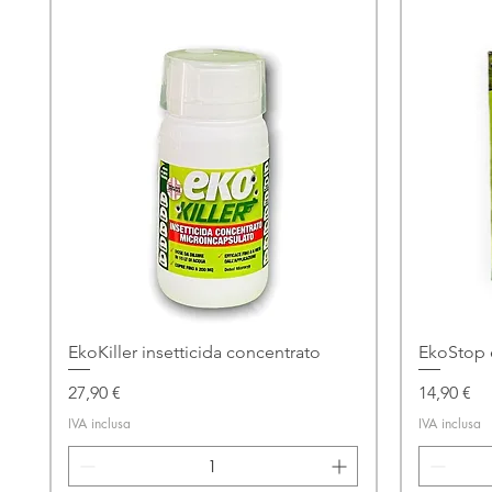
EkoKiller insetticida concentrato
EkoStop 
Prezzo
Prezzo
27,90 €
14,90 €
IVA inclusa
IVA inclusa