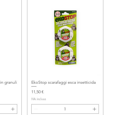
in granuli
EkoStop scarafaggi esca insetticida
Prezzo
11,50 €
IVA inclusa