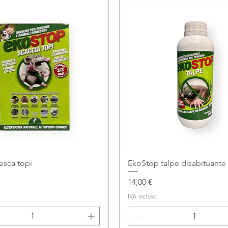
esca topi
EkoStop talpe disabituante 
Prezzo
14,00 €
IVA inclusa