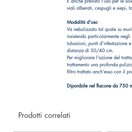
È anche previsto l'uso per le sol
viali alberati, cespugli e siepi, t
Modalità d'uso
Va nebulizzato tal quale su muri,
insistendo particolarmente negli a
tubazioni, punti d'infestazione e 
distanza di 30/40 cm.
Per migliorare l'azione del tratta
trattamento una profonda pulizi
filtro trattato anch'esso con il p
Diponibile nel flacone da 750 ml
Prodotti correlati