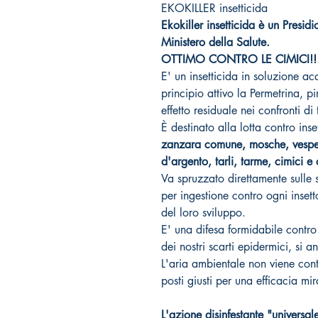
EKOKILLER insetticida
Ekokiller insetticida è un Pres
Ministero della Salute.
OTTIMO CONTRO LE CIMICI!!
E' un insetticida in soluzione a
principio attivo la Permetrina, p
effetto residuale nei confronti di tu
È destinato alla lotta contro inset
zanzara comune, mosche, vespe, 
d'argento, tarli, tarme, cimici e
Va spruzzato direttamente sulle s
per ingestione contro ogni insett
del loro sviluppo.
E' una difesa formidabile contro
dei nostri scarti epidermici, si a
L'aria ambientale non viene con
posti giusti per una efficacia mir
L'azione disinfestante "universal