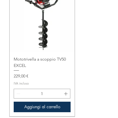
Mototrivella a scoppio TV50
EXCEL
Prezzo
229,00 €
IVA inclusa
Aggiungi al carrello