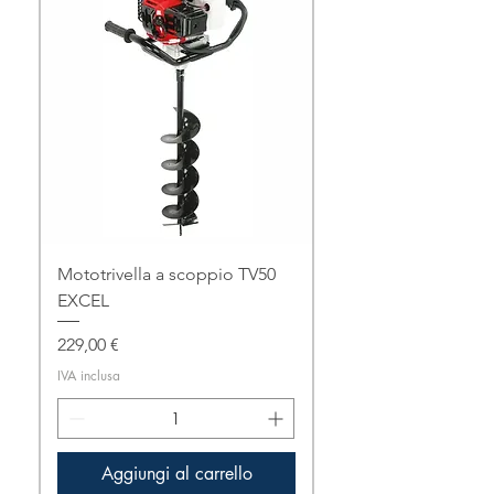
Mototrivella a scoppio TV50
EXCEL
Prezzo
229,00 €
IVA inclusa
Aggiungi al carrello