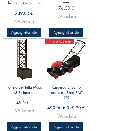
Elettrica 502e Garland
Prezzo
76,00 €
Prezzo
289,00 €
IVA inclusa
IVA inclusa
Aggiungi al carrello
Aggiungi al carrello
In promozione
Fioriera Bellitalia Moka
Rasaerba Brico 46
43 Stefanplast
semovente Excel RMT
139
Prezzo
49,50 €
Prezzo regolare
Prezzo scontato
490,00 €
329,90 €
IVA inclusa
IVA inclusa
Aggiungi al carrello
Aggiungi al carrello