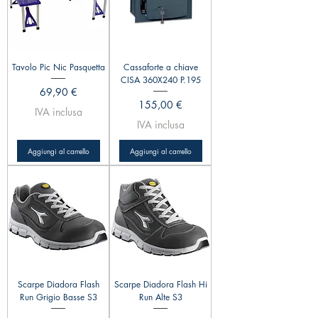
Tavolo Pic Nic Pasquetta
Cassaforte a chiave
CISA 360X240 P.195
Prezzo
69,90 €
Prezzo
155,00 €
IVA inclusa
IVA inclusa
Aggiungi al carrello
Aggiungi al carrello
Scarpe Diadora Flash
Scarpe Diadora Flash Hi
Run Grigio Basse S3
Run Alte S3