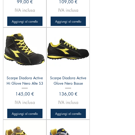
Prezzo
Prezzo
99,00 €
109,00 €
IVA inclusa
IVA inclusa
Aggiungi al carrello
Aggiungi al carrello
Scarpe Diadora Active
Scarpe Diadora Active
Hi Glove Nero Alte S3
Glove Nero Basse
Prezzo
Prezzo
145,00 €
136,00 €
IVA inclusa
IVA inclusa
Aggiungi al carrello
Aggiungi al carrello