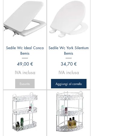
Sedile Wc Ideal Conca
Sedile Wc York Silentium
Bemis
Bemis
Prezzo
Prezzo
49,00 €
34,70 €
IVA inclusa
IVA inclusa
Esaurito
Aggiungi al carrello