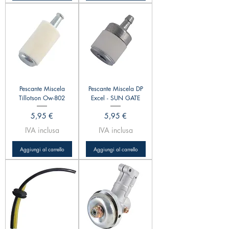
Pescante Miscela
Pescante Miscela DP
Tillotson Ow-802
Excel - SUN GATE
Prezzo
Prezzo
5,95 €
5,95 €
IVA inclusa
IVA inclusa
Aggiungi al carrello
Aggiungi al carrello