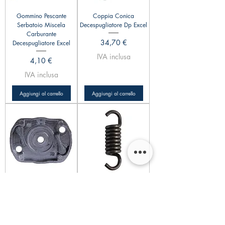
Gommino Pescante
Coppia Conica
Serbatoio Miscela
Decespugliatore Dp Excel
Carburante
Prezzo
34,70 €
Decespugliatore Excel
IVA inclusa
Prezzo
4,10 €
IVA inclusa
Aggiungi al carrello
Aggiungi al carrello
Aggancio Avviatore
Molla Frizione
Decespugliatore Excel
Decespugliatore
Dp33/43/52 Excel
Prezzo scontato
A partire da
5,90 €
Prezzo
4,20 €