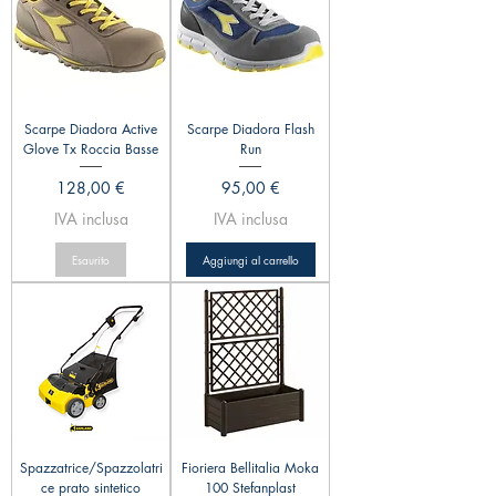
Scarpe Diadora Active
Scarpe Diadora Flash
Glove Tx Roccia Basse
Run
Prezzo
Prezzo
128,00 €
95,00 €
IVA inclusa
IVA inclusa
Esaurito
Aggiungi al carrello
Spazzatrice/Spazzolatri
Fioriera Bellitalia Moka
ce prato sintetico
100 Stefanplast