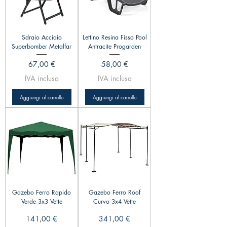
Sdraio Acciaio
Lettino Resina Fisso Pool
Superbomber Metalfar
Antracite Progarden
Prezzo
Prezzo
67,00 €
58,00 €
IVA inclusa
IVA inclusa
Aggiungi al carrello
Aggiungi al carrello
Gazebo Ferro Rapido
Gazebo Ferro Roof
Verde 3x3 Vette
Curvo 3x4 Vette
Prezzo
Prezzo
141,00 €
341,00 €