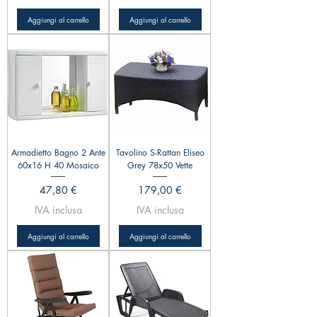
Aggiungi al carrello
Aggiungi al carrello
Armadietto Bagno 2 Ante
Tavolino S-Rattan Eliseo
60x16 H 40 Mosaico
Grey 78x50 Vette
Prezzo
Prezzo
47,80 €
179,00 €
IVA inclusa
IVA inclusa
Aggiungi al carrello
Aggiungi al carrello