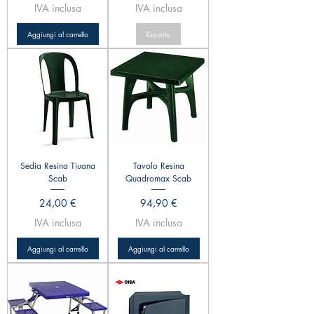
IVA inclusa
IVA inclusa
Aggiungi al carrello
Esaurito
Sedia Resina Tiuana
Tavolo Resina
Scab
Quadromax Scab
Prezzo
Prezzo
24,00 €
94,90 €
IVA inclusa
IVA inclusa
Aggiungi al carrello
Aggiungi al carrello