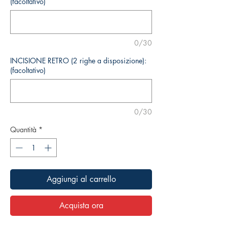
(facoltativo)
0/30
INCISIONE RETRO (2 righe a disposizione):
(facoltativo)
0/30
Quantità
*
Aggiungi al carrello
Acquista ora