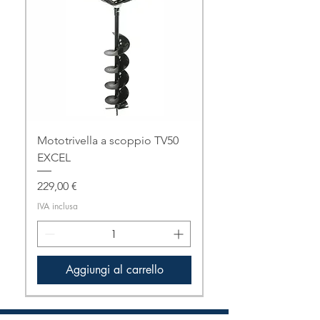
Mototrivella a scoppio TV50
EXCEL
Prezzo
229,00 €
IVA inclusa
Aggiungi al carrello
Novità!
Novità!
In promozione
In promozione
Solo ritiro in negozio!