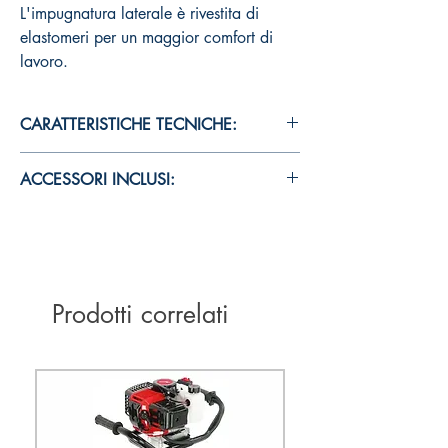
L'impugnatura laterale è rivestita di
elastomeri per un maggior comfort di
lavoro.
CARATTERISTICHE TECNICHE:
Potenza assorbita 1.250 W
ACCESSORI INCLUSI:
Attacco SDS-max
Percussioni 1.600 n°/min
Martello combinato H60MC
Energia per colpo 14 Joule
Scalpello
Motore a spazzole
Impugnatura laterale
Frizione di sicurezza
Valigetta
Lunghezza 570 mm
Prodotti correlati
Peso (EPTA) 10,2 kg
Codice H60MCWSZ