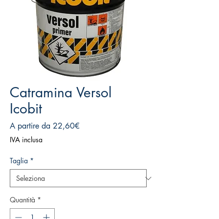
Catramina Versol
Icobit
Prezzo
A partire da
22,60€
scontato
IVA inclusa
Taglia
*
Quantità
*