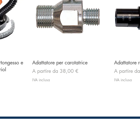
Vista rapida
artongesso e
Adattatore per carotatrice
Adattatore r
iol
Prezzo scontato
Prezzo scon
A partire da
38,00 €
A partire d
IVA inclusa
IVA inclusa