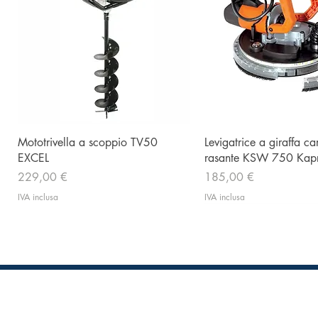
Vista rapida
Vista rapida
Mototrivella a scoppio TV50
Levigatrice a giraffa c
EXCEL
rasante KSW 750 Kapr
Prezzo
Prezzo
229,00 €
185,00 €
IVA inclusa
IVA inclusa