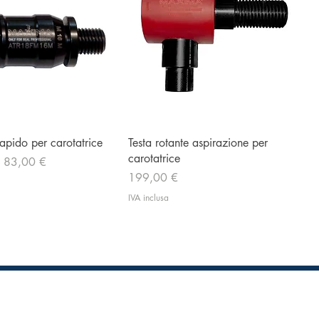
Vista rapida
Vista rapida
apido per carotatrice
Testa rotante aspirazione per
carotatrice
tato
a
83,00 €
Prezzo
199,00 €
IVA inclusa