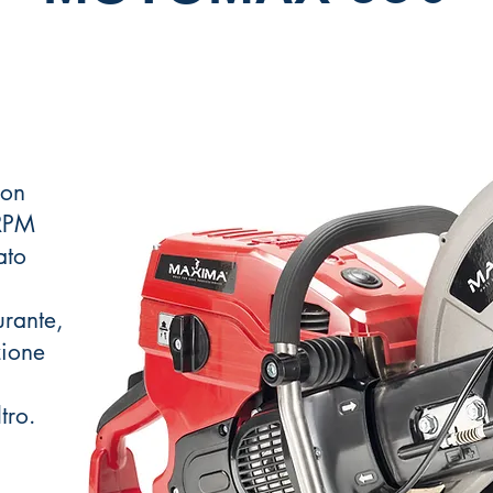
con
 RPM
ato
urante,
zione
tro.