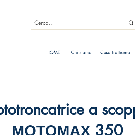
- HOME -
Chi siamo
Cosa trattiamo
totroncatrice a scop
МОТОМАХ 350