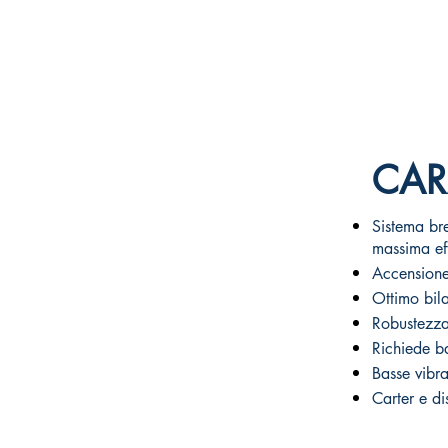
CAR
Sistema br
massima ef
Accensione
Ottimo bil
Robustezz
Richiede b
Basse vibra
Carter e di