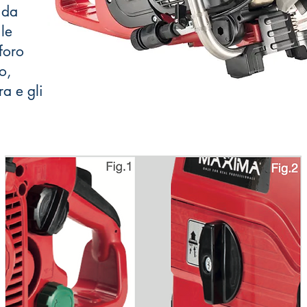
 da
ile
foro
o,
ra e gli