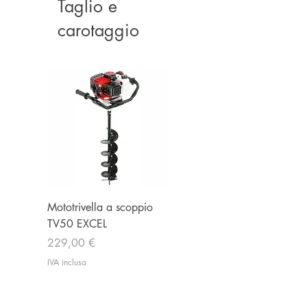
Taglio e
carotaggio
Mototrivella a scoppio
TV50 EXCEL
Prezzo
229,00 €
IVA inclusa