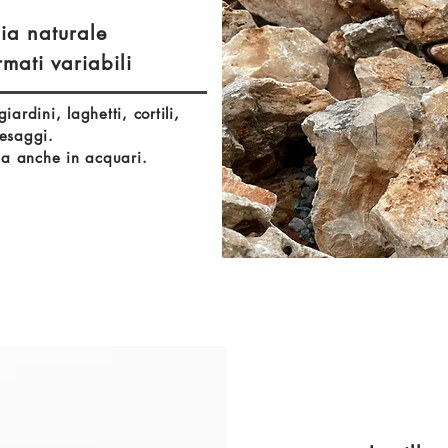
cia naturale
mati variabili
ardini, laghetti, cortili,
aesaggi.
arla anche in acquari.